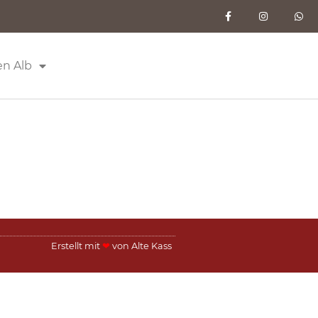
en Alb
Erstellt mit
❤
von
Alte Kass