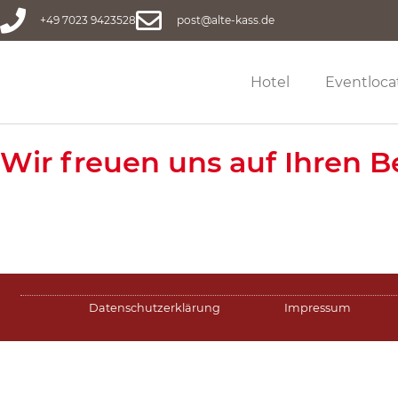
+49 7023 9423528
post@alte-kass.de
Hotel
Eventloca
Wir freuen uns auf Ihren B
Datenschutzerklärung
Impressum