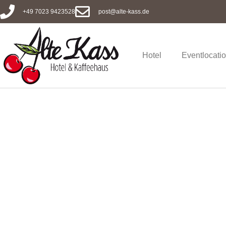
+49 7023 9423528
post@alte-kass.de
Hotel
Eventlocati